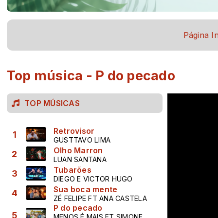
Página In
Top música - P do pecado
TOP MÚSICAS
Retrovisor
1
GUSTTAVO LIMA
Olho Marron
2
LUAN SANTANA
Tubarões
3
DIEGO E VICTOR HUGO
Sua boca mente
4
ZÉ FELIPE FT ANA CASTELA
P do pecado
5
MENOS É MAIS FT SIMONE