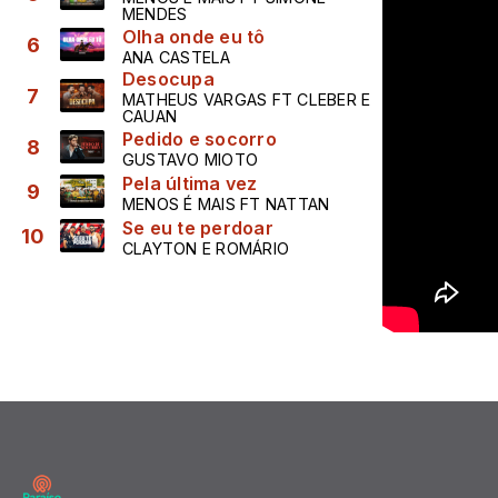
MENDES
Olha onde eu tô
6
ANA CASTELA
Desocupa
7
MATHEUS VARGAS FT CLEBER E
CAUAN
Pedido e socorro
8
GUSTAVO MIOTO
Pela última vez
9
MENOS É MAIS FT NATTAN
Se eu te perdoar
10
CLAYTON E ROMÁRIO